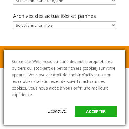
d’actus
Archives des actualités et pannes
Archives
des
actualités
et
pannes
Site web édité par
SORÉA
et créé par
Agence Big
Pepper
|
Mentions Légales
Sur ce site Web, nous utilisons des outils propriétaires
ou tiers qui stockent de petits fichiers (cookie) sur votre
appareil. Vous avez le droit de choisir d’activer ou non
les cookies statistiques et de suivi. En activant ces
cookies, vous nous aidez à vous offrir une meilleure
expérience.
Désactivé
ACCEPTER