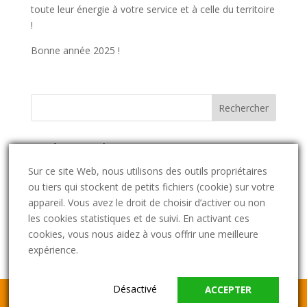
toute leur énergie à votre service et à celle du territoire
!
Bonne année 2025 !
Catégories d’actus
Catégories
Sur ce site Web, nous utilisons des outils propriétaires
d’actus
ou tiers qui stockent de petits fichiers (cookie) sur votre
appareil. Vous avez le droit de choisir d’activer ou non
Archives des actualités et pannes
les cookies statistiques et de suivi. En activant ces
Archives
cookies, vous nous aidez à vous offrir une meilleure
des
expérience.
actualités
et
Désactivé
pannes
ACCEPTER
Site web édité par
SORÉA
et créé par
Agence Big