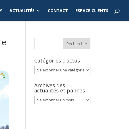
Y
ACTUALITÉS
CONTACT
ESPACE CLIENTS
te
Catégories d’actus
Catégories
d’actus
Archives des
actualités et pannes
Archives
des
actualités
et
pannes