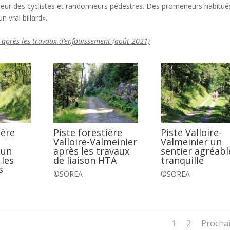
heur des cyclistes et randonneurs pédestres. Des promeneurs habitué
n vrai billard».
n après les travaux d’enfouissement (août 2021)
ière
Piste forestière
Piste Valloire-
Valloire-Valmeinier
Valmeinier un
 un
après les travaux
sentier agréabl
 les
de liaison HTA
tranquille
s
©SOREA
©SOREA
1
2
Procha