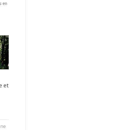
s en
e et
ine