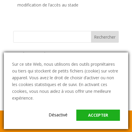
modification de l’accès au stade
Catégories d’actus
Catégories
Sur ce site Web, nous utilisons des outils propriétaires
d’actus
ou tiers qui stockent de petits fichiers (cookie) sur votre
appareil. Vous avez le droit de choisir d’activer ou non
Archives des actualités et pannes
les cookies statistiques et de suivi. En activant ces
Archives
cookies, vous nous aidez à vous offrir une meilleure
des
expérience.
actualités
et
Désactivé
pannes
ACCEPTER
Site web édité par
SORÉA
et créé par
Agence Big
Pepper
|
Mentions Légales